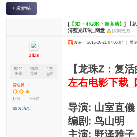
V
+ 发新帖
R
魔
[
【3D・4K/8K・超高清】
]
【龙
力
清蓝光压制_网盘
[复制链接]
论
发表于 2016-10-21 07:06:07
|
显
坛
alias
【龙珠Z：复
5029
9823
1万
主题
贡献
金币
左右电影下载
_
管理员
积分
9832
导演: 山室直儀
发消息
编剧: 鸟山明
主演: 野泽雅子 /