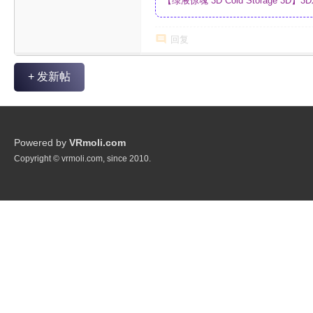
【绿液惊魂 3D Cold Storage 
制_网盘
回复
+ 发新帖
Powered by
VRmoli.com
Copyright © vrmoli.com, since 2010.