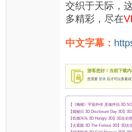
交织于天际，
多精彩，尽在
V
中文字幕：
http
游客您好！当前下载内
您需要
登录
后才可以查看或
【《梅根》宇宙外传 灵魂伴侣 3D SO
_4K_高清蓝光压制_网盘
【揭秘日 3D Disclosure Day 
制_网盘
【饥饿河马 3D Hungry 3D】3D
【火遮眼 3D The Furious 3D
网盘