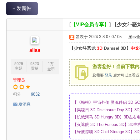
V
+ 发新帖
R
魔
[
【VIP会员专享】
]
【少女斗恶龙 
力
发表于 2024-3-8 07:07:05
|
显示
论
【少女斗恶龙
3D
Damsel 3D】
中文
坛
alias
5029
9823
1万
游客您好！当前下载内
主题
贡献
金币
您需要
登录
后才可以查看或
管理员
积分
9832
【《梅根》宇宙外传 灵魂伴侣 3D SO
发消息
_4K_高清蓝光压制_网盘
【揭秘日 3D Disclosure Day 
制_网盘
【饥饿河马 3D Hungry 3D】3D
【火遮眼 3D The Furious 3D
网盘
【绿液惊魂 3D Cold Storage 
制_网盘