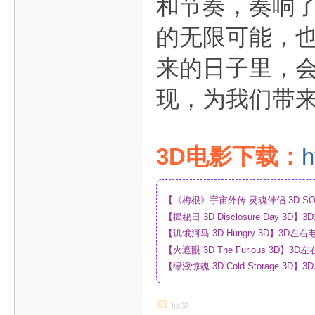
和节奏，奏响
的无限可能，
来的日子里，会
现，为我们带
3D电影下载：
h
【《梅根》宇宙外传 灵魂伴侣 3D SO
_4K_高清蓝光压制_网盘
【揭秘日 3D Disclosure Day 
制_网盘
【饥饿河马 3D Hungry 3D】3D
【火遮眼 3D The Furious 3D
网盘
【绿液惊魂 3D Cold Storage 
制_网盘
回复