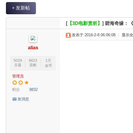
V
+ 发新帖
R
魔
[
【3D电影赏析】
]
碧海奇缘：《
力
发表于 2016-2-8 06:06:08
|
显示
论
坛
alias
5029
9823
1万
主题
贡献
金币
管理员
积分
9832
发消息