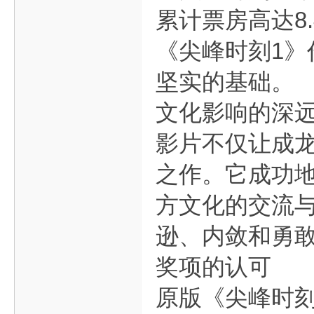
累计票房高达8
《尖峰时刻1
坚实的基础。
文化影响的深
影片不仅让成
之作。它成功
方文化的交流
逊、内敛和勇
奖项的认可
原版《尖峰时刻