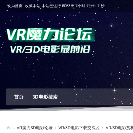
设为首页
收藏本站
本站已运行 6063天 7小时 7分钟 8 秒
首页
3D电影搜索
»
VR魔力3D电影论坛
›
VR/3D电影下载交流区
›
VR/3D电影赏