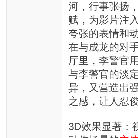
河，行事张扬
赋，为影片注
夸张的表情和
在与成龙的对
厅里，李警官
与李警官的淡
异，又营造出
之感，让人忍
3D效果显著：