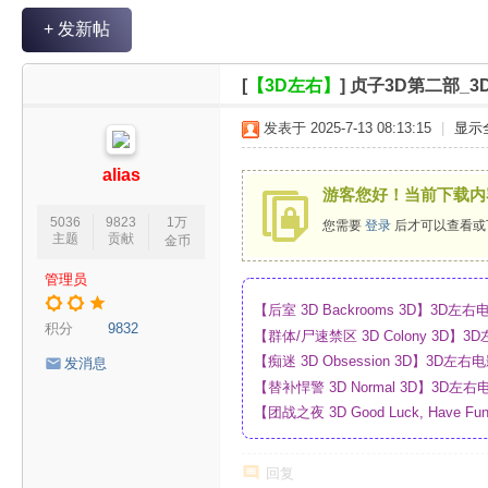
V
+ 发新帖
R
魔
[
【3D左右】
]
贞子3D第二部_3
力
发表于 2025-7-13 08:13:15
|
显示
论
坛
alias
游客您好！当前下载内
5036
9823
1万
您需要
登录
后才可以查看或
主题
贡献
金币
管理员
【后室 3D Backrooms 3D】3
积分
9832
【群体/尸速禁区 3D Colony 3D
_网盘
【痴迷 3D Obsession 3D】3
发消息
【替补悍警 3D Normal 3D】3D
【团战之夜 3D Good Luck, Have F
幕_4K_高清蓝光压制_网盘
回复