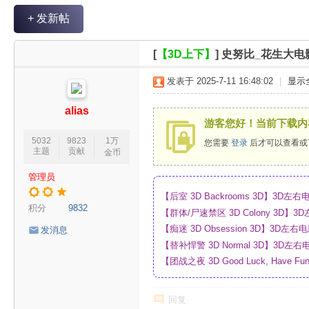
V
+ 发新帖
R
魔
[
【3D上下】
]
史努比_花生大电影
力
发表于 2025-7-11 16:48:02
|
显示
论
坛
alias
游客您好！当前下载内
5032
9823
1万
您需要
登录
后才可以查看或
主题
贡献
金币
管理员
【后室 3D Backrooms 3D】3
积分
9832
【群体/尸速禁区 3D Colony 3D
_网盘
【痴迷 3D Obsession 3D】3
发消息
【替补悍警 3D Normal 3D】3D
【团战之夜 3D Good Luck, Have F
幕_4K_高清蓝光压制_网盘
回复