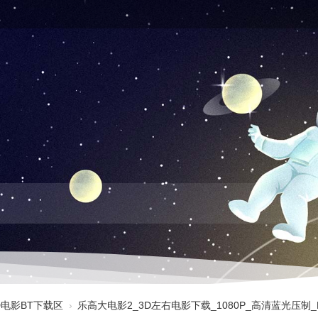
3D电影BT下载区
›
乐高大电影2_3D左右电影下载_1080P_高清蓝光压制_BT