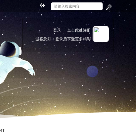
切
换
搜
到
索
宽
登录
|
点击此处注册
版
游客
您好！登录后享受更多精彩
 ...