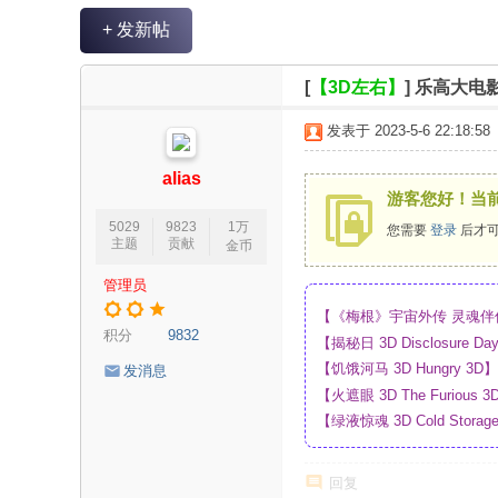
V
+ 发新帖
R
魔
[
【3D左右】
]
乐高大电影
力
发表于 2023-5-6 22:18:58
论
坛
alias
游客您好！当
5029
9823
1万
您需要
登录
后才可
主题
贡献
金币
管理员
【《梅根》宇宙外传 灵魂伴侣 
积分
9832
_4K_高清蓝光压制_网盘
【揭秘日 3D Disclosur
网盘
【饥饿河马 3D Hungry 
发消息
【火遮眼 3D The Furi
【绿液惊魂 3D Cold Sto
网盘
回复