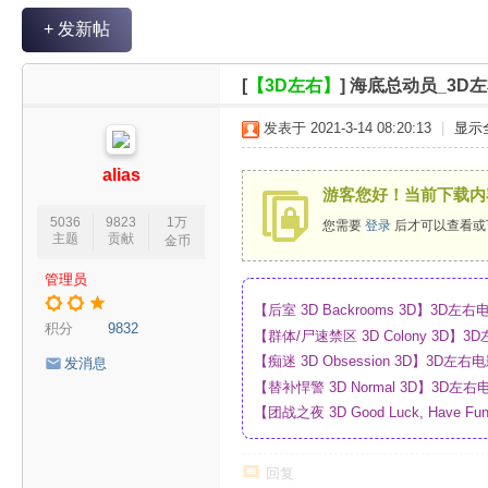
V
+ 发新帖
R
魔
[
【3D左右】
]
海底总动员_3D左
力
发表于 2021-3-14 08:20:13
|
显示
论
坛
alias
游客您好！当前下载内
5036
9823
1万
您需要
登录
后才可以查看或
主题
贡献
金币
管理员
【后室 3D Backrooms 3D】3
积分
9832
【群体/尸速禁区 3D Colony 3D
_网盘
【痴迷 3D Obsession 3D】3
发消息
【替补悍警 3D Normal 3D】3D
【团战之夜 3D Good Luck, Have F
幕_4K_高清蓝光压制_网盘
回复