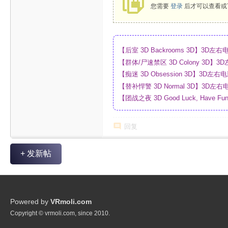
您需要
登录
后才可以查看或
【后室 3D Backrooms 3D】3
【群体/尸速禁区 3D Colony 3D
_网盘
【痴迷 3D Obsession 3D】3
【替补悍警 3D Normal 3D】3D
【团战之夜 3D Good Luck, Have F
幕_4K_高清蓝光压制_网盘
回复
+ 发新帖
Powered by
VRmoli.com
Copyright © vrmoli.com, since 2010.