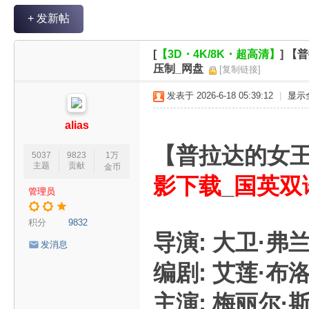
V
+ 发新帖
R
魔
[
【3D・4K/8K・超高清】
]
【普
力
压制_网盘
[复制链接]
论
发表于 2026-6-18 05:39:12
|
显示
坛
alias
【普拉达的女王
5037
9823
1万
主题
贡献
金币
影下载
_
国英双
管理员
积分
9832
导演: 大卫·弗
发消息
编剧: 艾莲·布
主演: 梅丽尔·斯