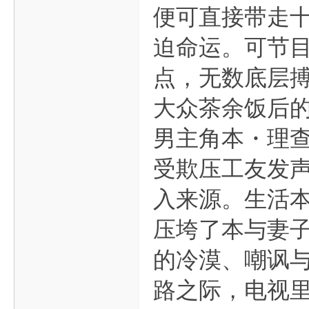
便可直接带走
迫命运。可节
点，无数底层
大众茶余饭后
男主角本・理
受欺压工友发声
入来源。生活本
压垮了本与妻
的冷漠、嘲讽
路之际，电视