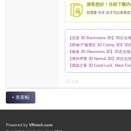
游客您好！当前下载内
您需要
登录
后才可以查看或
【后室 3D Backrooms 3D】3
【群体/尸速禁区 3D Colony 3D
_网盘
【痴迷 3D Obsession 3D】3
【替补悍警 3D Normal 3D】3D
【团战之夜 3D Good Luck, Have F
幕_4K_高清蓝光压制_网盘
回复
+ 发新帖
Powered by
VRmoli.com