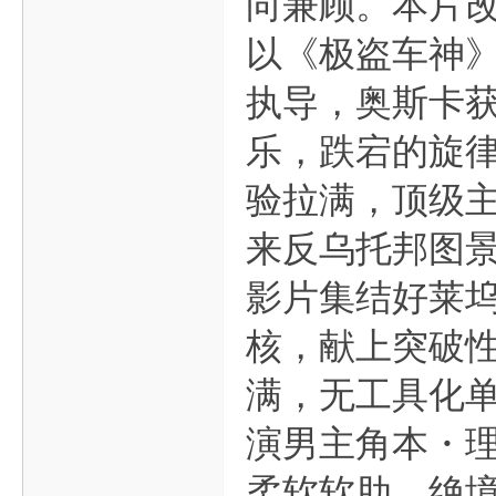
向兼顾。本片
以《极盗车神
执导，奥斯卡
乐，跌宕的旋
验拉满，顶级
来反乌托邦图
影片集结好莱
核，献上突破
满，无工具化
演男主角本・
柔软软肋，绝