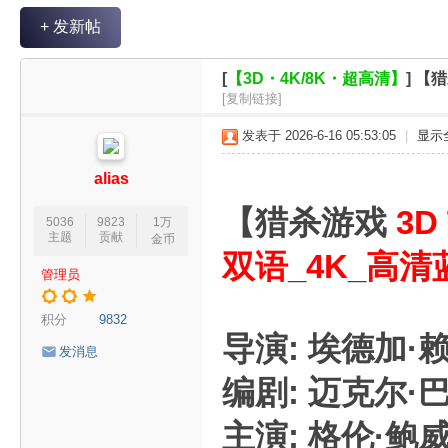
V
+ 发新帖
R
魔
[
【3D・4K/8K・超高清】
]
【猎
力
[复制链接]
论
发表于 2026-6-16 05:53:05
|
显示
坛
alias
【猎杀游戏
3D
5036
9823
1万
主题
贡献
金币
双语
_
4K
_
高清
管理员
积分
9832
导演: 埃德加·
发消息
编剧: 迈克尔·巴
主演: 格伦·鲍威