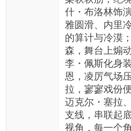
什・布洛林饰
雅圆滑、内里
的算计与冷漠
森，舞台上煽
李・佩斯化身
恩，凌厉气场
拉，寥寥戏份
迈克尔・塞拉
支线，串联起
视角，每一个