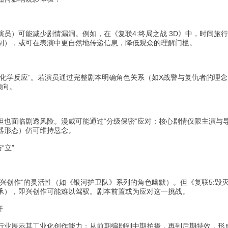
演员）可能减少剧情漏洞。例如，在《复联4:终局之战 3D》中，时间旅
制），或可在表演中更自然地传递信息，降低观众的理解门槛。
“化学反应”。若演员通过完整剧本明确角色关系（如X战警与复仇者的理
倾向。
但也面临剧透风险。漫威可能通过“分级保密”应对：核心剧情仅限主演与
器形态）仍可维持悬念。
“立”
兴创作”的灵活性（如《银河护卫队》系列的角色幽默）。但《复联5:毁
承），即兴创作可能难以驾驭。剧本前置或为应对这一挑战。
杆
行业展示其工业化创作能力：从前期编剧到中期拍摄，再到后期特效，形