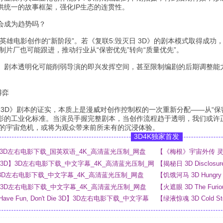
供统一的故事框架，强化IP生态的连贯性。
会成为趋势吗？
英雄电影创作的“新阶段”。若《复联5:毁灭日 3D》的剧本模式取得成
制片厂也可能跟进，推动行业从“保密优先”转向“质量优先”。
。剧本透明化可能削弱导演的即兴发挥空间，甚至限制编剧的后期调整能力。
博弈
日 3D》剧本的证实，本质上是漫威对创作控制权的一次重新分配——从“保
影的工业化标准。当演员手握完整剧本，当创作流程趋于透明，我们或许正
动的宇宙危机，或将为观众带来前所未有的沉浸体验。
3D4K独家首发
 3D】3D左右电影下载_国英双语_4K_高清蓝光压制_网盘
【《梅根》宇宙外传 灵魂
_4K_高清蓝光压制_网
ny 3D】3D左右电影下载_中文字幕_4K_高清蓝光压制_网
【揭秘日 3D Disclo
网盘
 3D】3D左右电影下载_中文字幕_4K_高清蓝光压制_网盘
【饥饿河马 3D Hung
3D】3D左右电影下载_中文字幕_4K_高清蓝光压制_网盘
【火遮眼 3D The F
 Have Fun, Don't Die 3D】3D左右电影下载_中文字幕
【绿液惊魂 3D Cold 
网盘