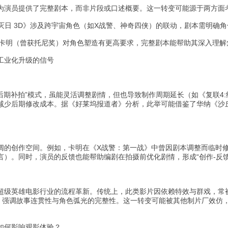
为演员提供了完整剧本，而非片段或口述概要。这一转变可能源于两方面
毁灭日 3D》涉及跨宇宙角色（如X战警、神奇四侠）的联动，剧本需明
如卡明（曾获托尼奖）对角色塑造有更高要求，完整剧本能帮助其深入理解
工业化升级的信号
后期补拍”模式，虽能灵活调整剧情，但也导致制作周期延长（如《复联4:
减少后期修改成本。据《好莱坞报道者》分析，此举可能借鉴了华纳《沙丘
阔的创作空间。例如，卡明在《X战警：第一战》中曾因剧本调整而临时
）。同时，演员的反馈也能帮助编剧在拍摄前优化剧情，形成“创作-反馈
超级英雄电影行业的流程革新。传统上，此类影片因依赖特效与群戏，常被
拢，强调故事连贯性与角色弧光的完整性。这一转变可能被其他制片厂效仿，
如何影响观影体验？