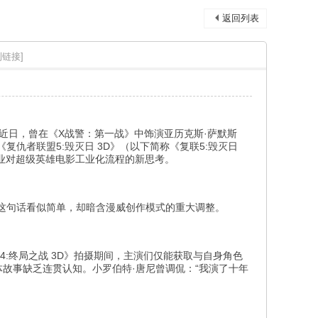
返回列表
制链接]
近日，曾在《X战警：第一战》中饰演亚历克斯·萨默斯
复仇者联盟5:毁灭日 3D》（以下简称《复联5:毁灭日
行业对超级英雄电影工业化流程的新思考。
”这句话看似简单，却暗含漫威创作模式的重大调整。
4:终局之战 3D》拍摄期间，主演们仅能获取与自身角色
故事缺乏连贯认知。小罗伯特·唐尼曾调侃：“我演了十年