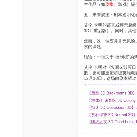
生作品（如
剧集
、游戏）提
五、未来展望：剧本透明化
艾伦·卡明的证言或预示超级
3D》重启版）。同时，其他
然而，这一转变并非无风险
索的课题。
结语：一场关于“控制权”的
艾伦·卡明对《复联5:毁灭
败，更可能重塑超级英雄电
12月18日，这场由剧本驱
【后室 3D Backrooms
【群体/尸速禁区 3D Colo
盘
【痴迷 3D Obsession
【替补悍警 3D Normal 
【团战之夜 3D Good Luck,
_4K_高清蓝光压制_网盘