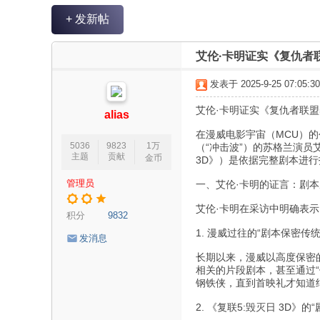
V
+ 发新帖
R
魔
艾伦·卡明证实《复仇者
力
发表于 2025-9-25 07:05:30
论
艾伦·卡明证实《复仇者联盟
坛
alias
在漫威电影宇宙（MCU）
5036
9823
1万
（“冲击波”）的苏格兰演员
主题
贡献
金币
3D》）是依据完整剧本进
管理员
一、艾伦·卡明的证言：剧本从
艾伦·卡明在采访中明确表
积分
9832
1. 漫威过往的“剧本保密传统
发消息
长期以来，漫威以高度保密的
相关的片段剧本，甚至通过
钢铁侠，直到首映礼才知道
2. 《复联5:毁灭日 3D》的