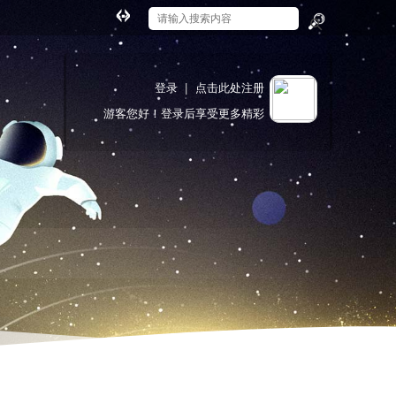
切
换
搜
到
索
宽
登录
|
点击此处注册
版
游客
您好！登录后享受更多精彩