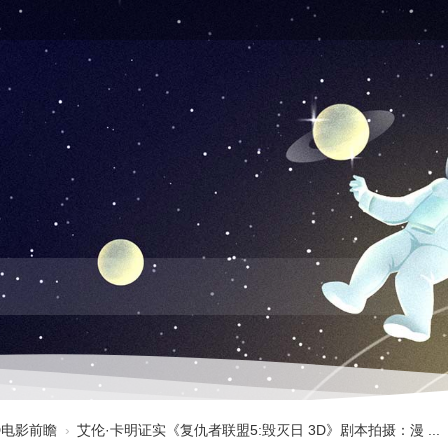
3D电影前瞻
›
艾伦·卡明证实《复仇者联盟5:毁灭日 3D》剧本拍摄：漫 ...