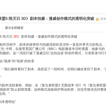
联盟5:毁灭日 3D》剧本拍摄：漫威创作模式的透明化突破
[复
|
显示全部楼层
5:毁灭日
3D
》剧本拍摄：漫威创作模式的透明化突破
的创作历程中，剧本的保密性与拍摄流程的灵活性一直是外界关注的焦点。
艾伦·卡明，在接受英国广播公司（BBC）电影频道专访时透露，他参与的《
行拍摄的。这一消息打破了漫威过往“边拍边改”的创作模式，引发影迷与
“隐身”到“现身”的转变
示：“我们最终看到了剧本。虽然花了一段时间，但我们确实拿到了剧本。
”
剧本流程著称。例如，在《复仇者联盟3:无限战争 3D》与《复仇者联盟
“假剧本”防止剧情泄露。这种模式虽能保护商业机密，但也导致演员对整体
结局。”
“剧本透明化”