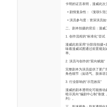
卡明的证言表明，漫威此次
• 剧情复杂性：《复联5:
• 演员参与度：资深演员
二、剧本拍摄的背后：漫威
1. 创作流程的“标准化”尝试
漫威此前采用“分阶段拍摄+
味着漫威试图通过前置规划
率。
2. 演员与创作的“双向赋能”
完整剧本为演员提供了更广
角色细节（如语气、肢体语言
3. 行业影响的“示范效应”
漫威的剧本透明化可能推动
暗示其向“编剧中心制”靠
列）。
三、影迷视角：剧本透明化